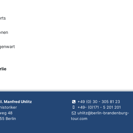
erts
onen
genwart
lie
il. Manfred Uhlitz
+49 (0) 30 - 305 81 23
istoriker
+49- (0)171 - 5 201 201
weg 48
uhlitz@berlin-brandenburg-
55 Berlin
tour.com