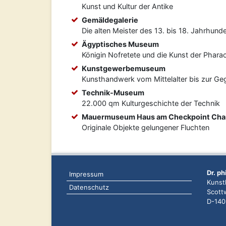
Kunst und Kultur der Antike
Gemäldegalerie
Die alten Meister des 13. bis 18. Jahrhund
Ägyptisches Museum
Königin Nofretete und die Kunst der Phara
Kunstgewerbemuseum
Kunsthandwerk vom Mittelalter bis zur Ge
Technik-Museum
22.000 qm Kulturgeschichte der Technik
Mauermuseum Haus am Checkpoint Char
Originale Objekte gelungener Fluchten
Dr. ph
Impressum
Kunsth
Datenschutz
Scott
D-140